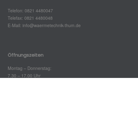
Telefon: 0821 4480047
Telefax: 0821 4480048
E-Mail: info@waermetechnik-thum.de
Öffnungszeiten
Montag – Donnerstag:
7.30 – 17.00 Uhr
Freitag:
7.30 – 12.00 Uhr
Impressum
Datenschutz