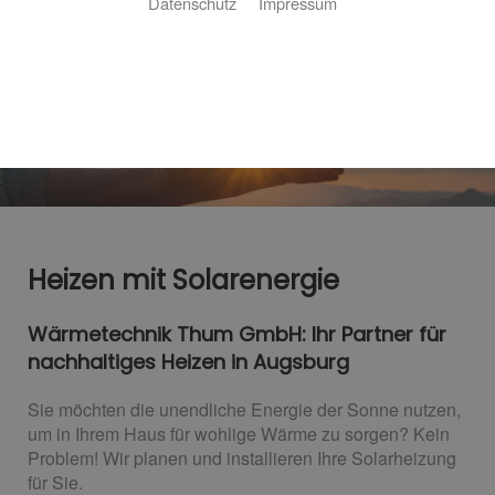
Datenschutz
Impressum
Heizen mit Solarenergie
Wärmetechnik Thum GmbH: Ihr Partner für
nachhaltiges Heizen in Augsburg
Sie möchten die unendliche Energie der Sonne nutzen,
um in Ihrem Haus für wohlige Wärme zu sorgen? Kein
Problem! Wir planen und installieren Ihre Solarheizung
für Sie.