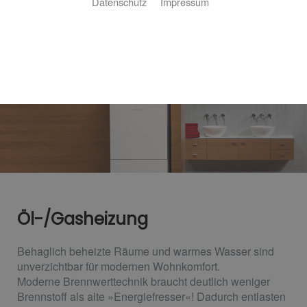
Datenschutz
Impressum
Öl-/Gasheizung
Behaglich beheizte Räume und warmes Wasser sind
unverzichtbar für modernen Wohnkomfort.
Moderne Brennwerttechnik braucht deutlich weniger
Brennstoff als alte »Energiefresser«! Dadurch entlasten