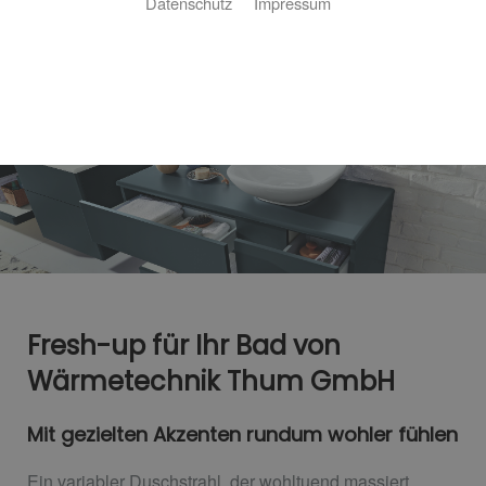
Datenschutz
Impressum
Fresh-up für Ihr Bad von
Wärmetechnik Thum GmbH
Mit gezielten Akzenten rundum wohler fühlen
Ein variabler Duschstrahl, der wohltuend massiert.