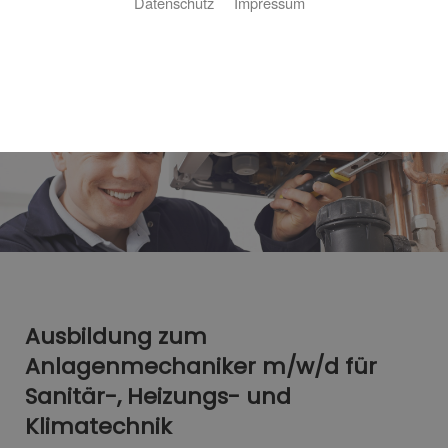
Datenschutz
Impressum
Ausbildung zum
Anlagenmechaniker m/w/d für
Sanitär-, Heizungs- und
Klimatechnik